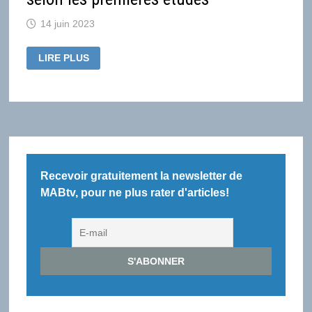
14 juin 2023
FIN
LIRE PLUS
DU
PARTAGE
DE
MOT
DE
PASSE,
RÉSULTATS
CONTRASTÉS
POUR
NETFLIX
SELON
LES
Recevoir gratuitement la newsletter de
PREMIÈRES
ÉTUDES
MABtv, pour ne plus rater d'articles!