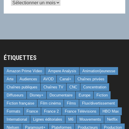
Archives
ÉTIQUETTES
Amazon Prime Video
Ampere Analysis
Animation/jeunesse
Arte
Audiences
AVOD
Canal+
Chaînes privées
Chaînes publiques
Chaînes TV
CNC
Concentration
Diffuseurs
Disney+
Documentaire
Europe
Fiction
Fiction française
Film cinéma
Films
Flux/divertissement
Formats
France
France 2
France Télévisions
HBO Max
International
Lignes éditoriales
M6
Mouvements
Netflix
Nielsen
Paramount+
Plateformes
Producteurs
Production