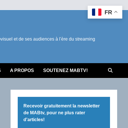
FR
suel et de ses audiences à l'ère du streaming
S
A PROPOS
SOUTENEZ MABTV!
Recevoir gratuitement la newsletter
de MABtv, pour ne plus rater
d'articles!