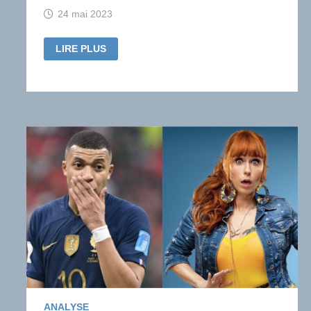
24 mai 2023
LA
LIRE PLUS
PRODUCTION
AUDIOVISUELLE
AIDÉE
PAR
LE
CNC
SE
TASSE
EN
2022,
PREMIERS
PAS
INDÉPENDANTS
DES
PLATEFORMES
ANALYSE