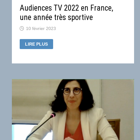
Audiences TV 2022 en France,
une année très sportive
10 février 2023
AUDIENCES
LIRE PLUS
TV
2022
EN
FRANCE,
UNE
ANNÉE
TRÈS
SPORTIVE