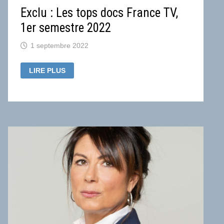
Exclu : Les tops docs France TV,
1er semestre 2022
1 septembre 2022
EXCLU
LIRE PLUS
:
LES
TOPS
DOCS
FRANCE
TV,
1ER
SEMESTRE
2022