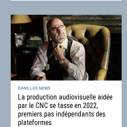
STREAMING
DÉCUPLÉS
EN
FRANCE
ET
À
L’INTERNATIONAL
DANS LES NEWS
La production audiovisuelle aidée
par le CNC se tasse en 2022,
premiers pas indépendants des
plateformes