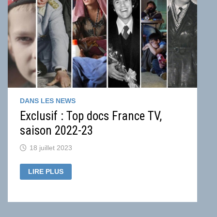
DANS LES NEWS
Exclusif : Top docs France TV,
saison 2022-23
18 juillet 2023
EXCLUSIF
LIRE PLUS
:
TOP
DOCS
FRANCE
TV,
SAISON
2022-