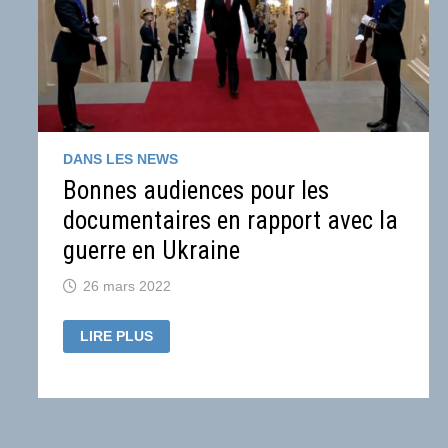
DANS LES NEWS
Bonnes audiences pour les
documentaires en rapport avec la
guerre en Ukraine
26 mars 2022
BONNES
LIRE PLUS
AUDIENCES
POUR
LES
DOCUMENTAIRES
EN
RAPPORT
AVEC
LA