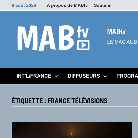
Passer
8 août 2026
À propos de MABtv
Soutenir
au
contenu
MABtv
LE MAG AUDIOV
INT’L/FRANCE
DIFFUSEURS
PROGRA
ÉTIQUETTE :
FRANCE TÉLÉVISIONS