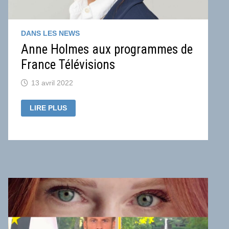
DANS LES NEWS
Anne Holmes aux programmes de
France Télévisions
13 avril 2022
ANNE
LIRE PLUS
HOLMES AUX
PROGRAMMES
DE
FRANCE
TÉLÉVISIONS