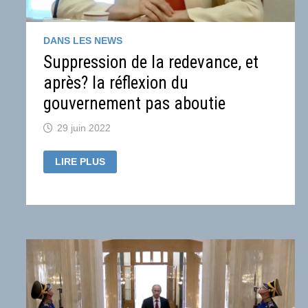
DANS LES NEWS
Suppression de la redevance, et
après? la réflexion du
gouvernement pas aboutie
29 juin 2022
SUPPRESSION
LIRE PLUS
DE
LA
REDEVANCE,
ET
APRÈS?
LA
RÉFLEXION
DU
GOUVERNEMENT
PAS
ABOUTIE