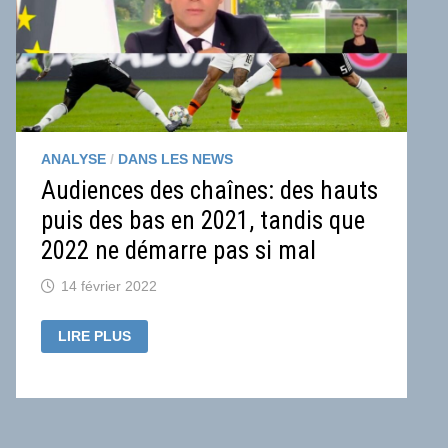
ANALYSE
/
DANS LES NEWS
Audiences des chaînes: des hauts
puis des bas en 2021, tandis que
2022 ne démarre pas si mal
14 février 2022
AUDIENCES
LIRE PLUS
DES
CHAÎNES:
DES
HAUTS
PUIS
DES
BAS
EN