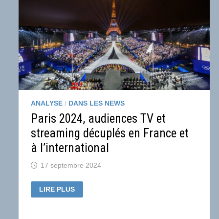
ANALYSE
/
DANS LES NEWS
Paris 2024, audiences TV et
streaming décuplés en France et
à l’international
17 septembre 2024
PARIS
LIRE PLUS
2024,
AUDIENCES
TV
ET