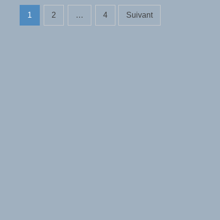
GUERRE
Pagination
EN
1
2
…
4
Suivant
UKRAINE
des
publications