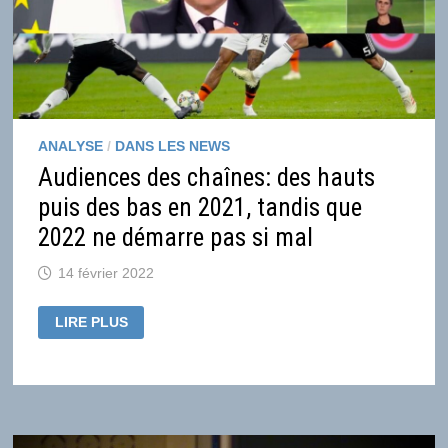
POUR
L’AUTORITÉ
DE
LA
CONCURRENCE
ANALYSE
/
DANS LES NEWS
Audiences des chaînes: des hauts
puis des bas en 2021, tandis que
2022 ne démarre pas si mal
14 février 2022
AUDIENCES
LIRE PLUS
DES
CHAÎNES:
DES
HAUTS
PUIS
DES
BAS
EN
2021,