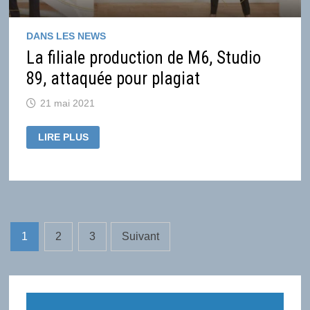
DANS LES NEWS
La filiale production de M6, Studio
89, attaquée pour plagiat
21 mai 2021
LA
LIRE PLUS
FILIALE
PRODUCTION
DE
M6,
STUDIO
89,
ATTAQUÉE
POUR
PLAGIAT
Pagination
1
2
3
Suivant
des
publications