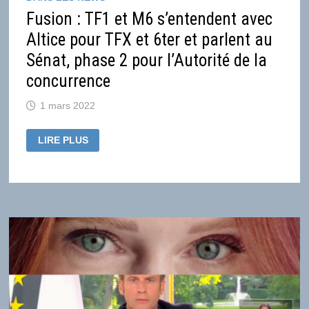
Fusion : TF1 et M6 s’entendent avec
Altice pour TFX et 6ter et parlent au
Sénat, phase 2 pour l’Autorité de la
concurrence
1 mars 2022
FUSION
LIRE PLUS
:
TF1
ET
M6
S’ENTENDENT
AVEC
ALTICE
POUR
TFX
ET
6TER
ET
PARLENT
AU
SÉNAT,
PHASE
2