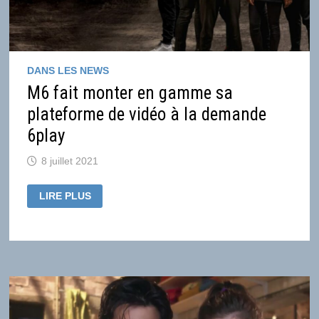
M6
DANS LES NEWS
M6 fait monter en gamme sa
plateforme de vidéo à la demande
6play
8 juillet 2021
M6
LIRE PLUS
FAIT
MONTER
EN
GAMME
SA
PLATEFORME
DE
VIDÉO
À
LA
DEMANDE
6PLAY