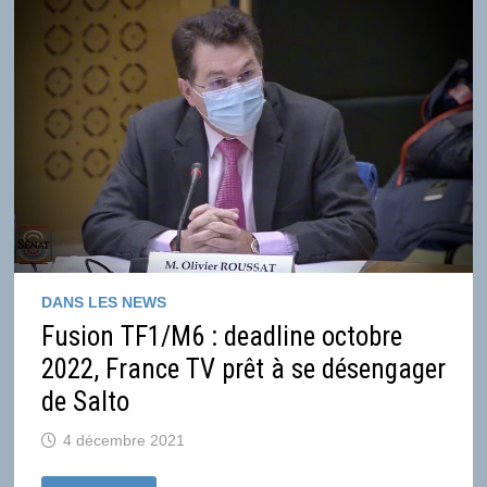
TANDIS
QUE
2022
NE
DÉMARRE
PAS
SI
MAL
DANS LES NEWS
Fusion TF1/M6 : deadline octobre
2022, France TV prêt à se désengager
de Salto
4 décembre 2021