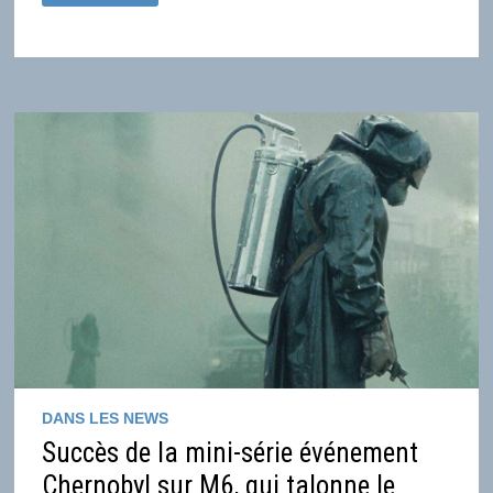
D’ANIMATION
FRANÇAISE
CONSERVE
SON
DYNAMISME
EN
2020
DANS LES NEWS
Succès de la mini-série événement
Chernobyl sur M6, qui talonne le