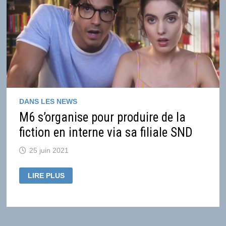
DANS LES NEWS
M6 s’organise pour produire de la
fiction en interne via sa filiale SND
25 juin 2021
M6
LIRE PLUS
S’ORGANISE
POUR
PRODUIRE
DE
LA
FICTION
EN