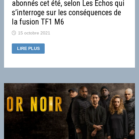
abonnés cet été, selon Les Echos qui
s’interroge sur les conséquences de
la fusion TF1 M6
15 octobre 2021
SALTO
LIRE PLUS
A
ATTEINT
PRÈS
DE
400
000
ABONNÉS
CET
ÉTÉ,
SELON
LES
ECHOS
QUI
S’INTERROGE
SUR
LES
CONSÉQUENCES
DE
LA
FUSION
TF1