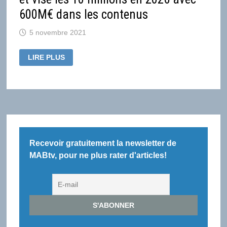
600M€ dans les contenus
5 novembre 2021
RTL
LIRE PLUS
GROUP
RELÈVE
SES
OBJECTIFS
DANS
LE
STREAMING
QUI
DEVIENT
CROSS-
MEDIA,
ET
Recevoir gratuitement la newsletter de
VISE
LES
MABtv, pour ne plus rater d'articles!
10
MILLIONS
EN
2026
AVEC
600M€
DANS
LES
CONTENUS