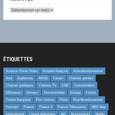
Archives
ÉTIQUETTES
Amazon Prime Video
Ampere Analysis
Animation/jeunesse
Arte
Audiences
AVOD
Canal+
Chaînes privées
Chaînes publiques
Chaînes TV
CNC
Concentration
Diffuseurs
Disney+
Documentaire
Europe
Fiction
Fiction française
Film cinéma
Films
Flux/divertissement
Formats
France
France 2
France Télévisions
HBO Max
International
Lignes éditoriales
M6
Mouvements
Netflix