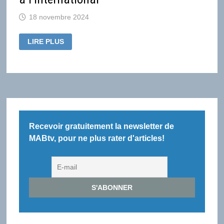
18 novembre 2024
LES
LIRE PLUS
OFFRES
AVEC
PUB
DES
PLATEFORMES
PAR
ABONNEMENT
PRENNENT
LEUR
ENVOL
À
L’INTERNATIONAL
Recevoir gratuitement la newsletter de
MABtv, pour ne plus rater d'articles!