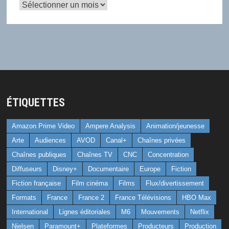
Archives
ÉTIQUETTES
Amazon Prime Video
Ampere Analysis
Animation/jeunesse
Arte
Audiences
AVOD
Canal+
Chaînes privées
Chaînes publiques
Chaînes TV
CNC
Concentration
Diffuseurs
Disney+
Documentaire
Europe
Fiction
Fiction française
Film cinéma
Films
Flux/divertissement
Formats
France
France 2
France Télévisions
HBO Max
International
Lignes éditoriales
M6
Mouvements
Netflix
Nielsen
Paramount+
Plateformes
Producteurs
Production