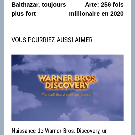
de
précédente :
suiva
Balthazar, toujours
Arte: 256 fois
l’article
plus fort
millionaire en 2020
VOUS POURRIEZ AUSSI AIMER
Naissance de Warner Bros. Discovery, un