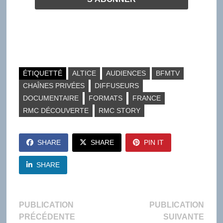
ÉTIQUETTÉ
ALTICE
AUDIENCES
BFMTV
CHAÎNES PRIVÉES
DIFFUSEURS
DOCUMENTAIRE
FORMATS
FRANCE
RMC DÉCOUVERTE
RMC STORY
SHARE
SHARE
PIN IT
SHARE
Navigation
PUBLICATION
PUBLICATION
Publication
Publi
PRÉCÉDENTE
SUIVANTE