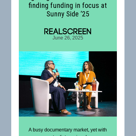
finding funding in focus at
on
:
Sunny Side ’25
June 26, 2025
A busy documentary market, yet with