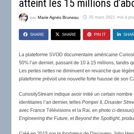
atteint les 15 millions d’a
par
Marie Agnès Bruneau
25 mars 2021
SHARE
SHARE
PIN IT
SHA
La plateforme SVOD documentaire américaine Curiosi
50% l’an dernier, passant de 10 à 15 millions, tandis q
Les pertes nettes ne diminuent en revanche que légèr
plateforme prévoit une nouvelle forte hausse de son 
CuriosityStream indique avoir initié un certain nombre 
identitaires l’an dernier, telles
Pompei II, Disaster Stree
avec France Télévisions et la Rai, en photo ci-dessus
Engineering the Future
, et
Beyond the Spotlight
, prod
Créé en 2015 par le fondateur de Discovery, John Hendr