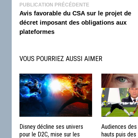
Navigation
Publication
PUBLICATION PRÉCÉDENTE
précédente :
Avis favorable du CSA sur le projet de
de
décret imposant des obligations aux
l’article
plateformes
VOUS POURRIEZ AUSSI AIMER
Disney décline ses univers
Audiences des 
pour le D2C, mise sur les
hauts puis des