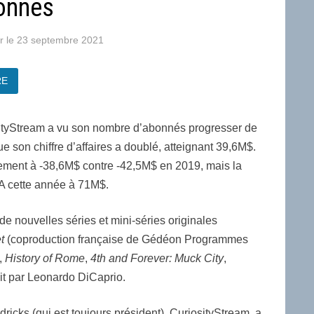
bonnés
23 septembre 2021
RE
tyStream a vu son nombre d’abonnés progresser de
ue son chiffre d’affaires a doublé, atteignant 39,6M$.
ement à -38,6M$ contre -42,5M$ en 2019, mais la
CA cette année à 71M$.
de nouvelles séries et mini-séries originales
t
(coproduction française de Gédéon Programmes
),
History of Rome
,
4th and Forever: Muck City
,
uit par Leonardo DiCaprio.
icks (qui est toujours président), CuriosityStream, a