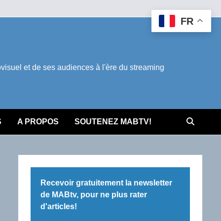
FR
suel et de ses audiences à l'ère du streaming
S
A PROPOS
SOUTENEZ MABTV!
Recevoir gratuitement la newsletter
de MABtv, pour ne plus rater
d'articles!