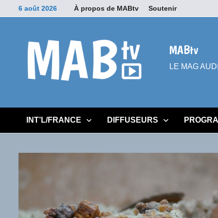
Passer
6 août 2026
À propos de MABtv
Soutenir
au
contenu
MABtv
LE MAG AUDIOV
INT’L/FRANCE
DIFFUSEURS
PROGRA