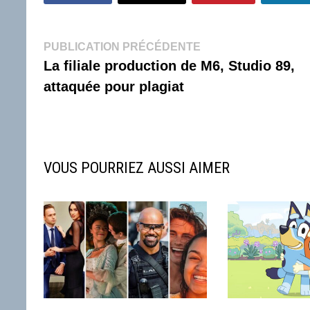
Navigation
Publication
PUBLICATION PRÉCÉDENTE
précédente :
La filiale production de M6, Studio 89,
de
attaquée pour plagiat
l’article
VOUS POURRIEZ AUSSI AIMER