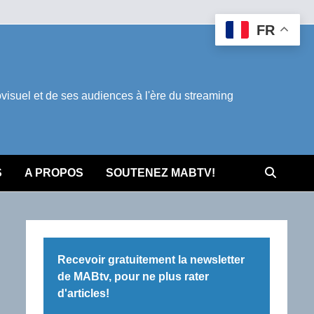
FR
suel et de ses audiences à l'ère du streaming
S
A PROPOS
SOUTENEZ MABTV!
Recevoir gratuitement la newsletter
de MABtv, pour ne plus rater
d'articles!