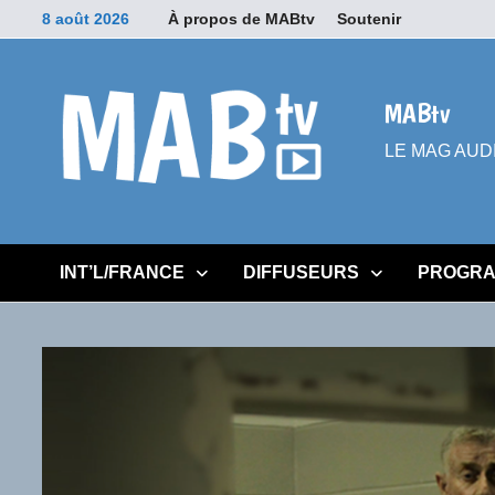
Passer
8 août 2026
À propos de MABtv
Soutenir
au
contenu
MABtv
LE MAG AUDIOV
INT’L/FRANCE
DIFFUSEURS
PROGRA