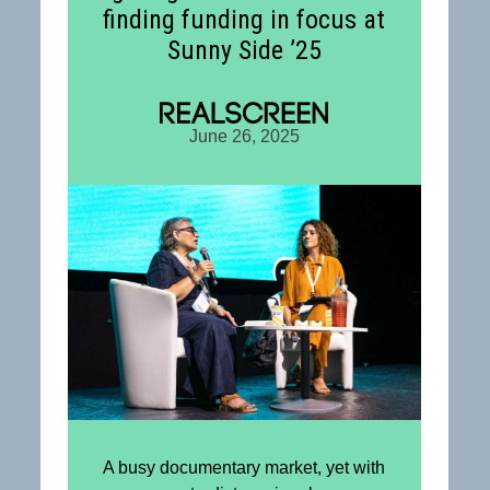
finding funding in focus at
Sunny Side ’25
on
:
June 26, 2025
A busy documentary market, yet with