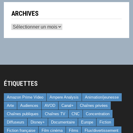
ARCHIVES
Archives
ÉTIQUETTES
Amazon Prime Video
Ampere Analysis
Animation/jeunesse
Arte
Audiences
AVOD
Canal+
Chaînes privées
Chaînes publiques
Chaînes TV
CNC
Concentration
Diffuseurs
Disney+
Documentaire
Europe
Fiction
Fiction française
Film cinéma
Films
Flux/divertissement