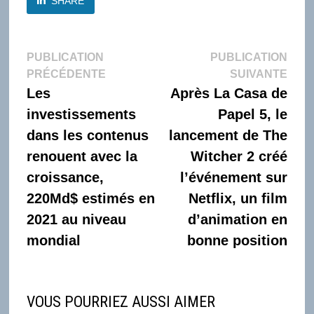
SHARE
Navigation
PUBLICATION
PUBLICATION
Publication
Publi
PRÉCÉDENTE
SUIVANTE
de
précédente :
suiva
Les
Après La Casa de
l’article
investissements
Papel 5, le
dans les contenus
lancement de The
renouent avec la
Witcher 2 créé
croissance,
l’événement sur
220Md$ estimés en
Netflix, un film
2021 au niveau
d’animation en
mondial
bonne position
VOUS POURRIEZ AUSSI AIMER