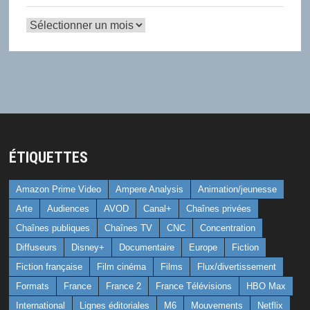
Archives
ÉTIQUETTES
Amazon Prime Video
Ampere Analysis
Animation/jeunesse
Arte
Audiences
AVOD
Canal+
Chaînes privées
Chaînes publiques
Chaînes TV
CNC
Concentration
Diffuseurs
Disney+
Documentaire
Europe
Fiction
Fiction française
Film cinéma
Films
Flux/divertissement
Formats
France
France 2
France Télévisions
HBO Max
International
Lignes éditoriales
M6
Mouvements
Netflix