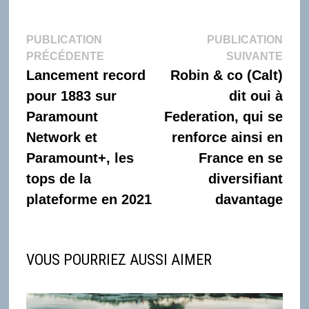
Navigation
PUBLICATION
PUBLICATION
Publication
Publi
PRÉCÉDENTE
SUIVANTE
de
précédente :
suiva
Lancement record
Robin & co (Calt)
l’article
pour 1883 sur
dit oui à
Paramount
Federation, qui se
Network et
renforce ainsi en
Paramount+, les
France en se
tops de la
diversifiant
plateforme en 2021
davantage
VOUS POURRIEZ AUSSI AIMER