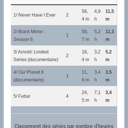
56,
4,9
11,5
1/ Never Have I Ever
2
4 m
h
m
2/ Black Mirror :
58,
5,2
11,3
1
Season 6
7 m
h
m
3/ Arnold: Limited
16,
3,2
5,2
2
Series (documentaire)
4 m
h
m
4/ Our Planet II
11,
3,4
3,5
1
(documentaire)
9 m
h
m
24,
7,1
3,4
5/ Fubar
4
5 m
h
m
Classement des séries par nombre d’heures