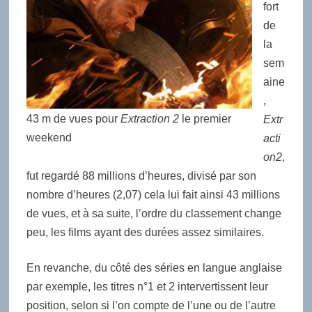
fort
de
la
sem
aine
,
43 m de vues pour
Extraction 2
le premier
Extr
weekend
acti
on2
,
fut regardé 88 millions d’heures, divisé par son
nombre d’heures (2,07) cela lui fait ainsi 43 millions
de vues, et à sa suite, l’ordre du classement change
peu, les films ayant des durées assez similaires.
En revanche, du côté des séries en langue anglaise
par exemple, les titres n°1 et 2 intervertissent leur
position, selon si l’on compte de l’une ou de l’autre