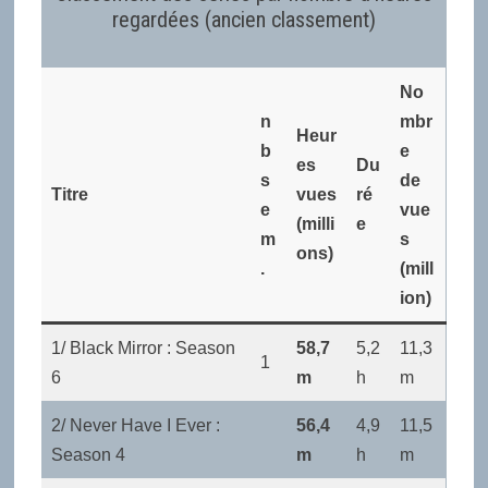
regardées (ancien classement)
No
n
mbr
Heur
b
e
es
Du
s
de
Titre
vues
ré
e
vue
(milli
e
m
s
ons)
.
(mill
ion)
1/ Black Mirror : Season
58,7
5,2
11,3
1
6
m
h
m
2/ Never Have I Ever :
56,4
4,9
11,5
Season 4
m
h
m