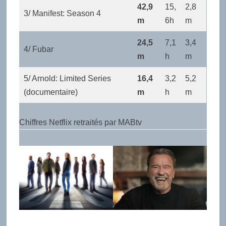
42,9
15,
2,8
3/ Manifest: Season 4
m
6h
m
24,5
7,1
3,4
4/ Fubar
m
h
m
5/ Arnold: Limited Series
16,4
3,2
5,2
(documentaire)
m
h
m
Chiffres Netflix retraités par MABtv