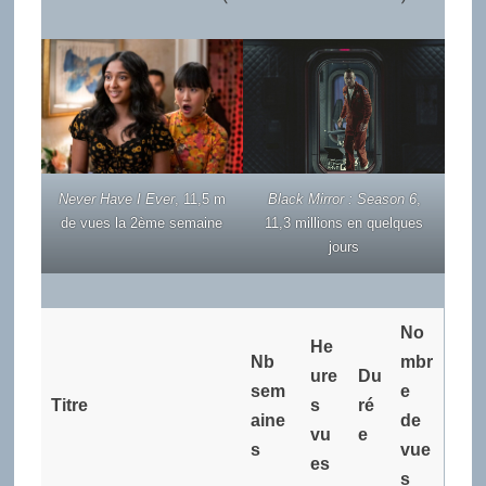
Never Have I Ever
, 11,5 m
Black Mirror : Season 6
,
de vues la 2ème semaine
11,3 millions en quelques
jours
No
He
Nb
mbr
ure
Du
sem
e
Titre
s
ré
aine
de
vu
e
s
vue
es
s