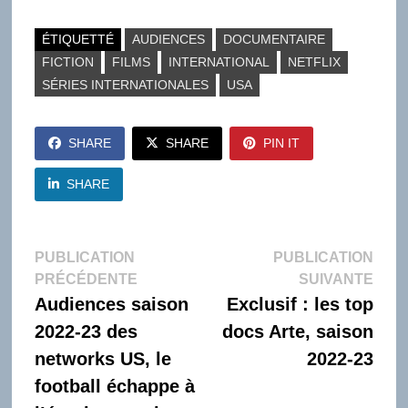
ÉTIQUETTÉ
AUDIENCES
DOCUMENTAIRE
FICTION
FILMS
INTERNATIONAL
NETFLIX
SÉRIES INTERNATIONALES
USA
SHARE
SHARE
PIN IT
SHARE
Navigation
PUBLICATION
PUBLICATION
Publication
Publi
PRÉCÉDENTE
SUIVANTE
de
précédente :
suiva
Audiences saison
Exclusif : les top
l’article
2022-23 des
docs Arte, saison
networks US, le
2022-23
football échappe à