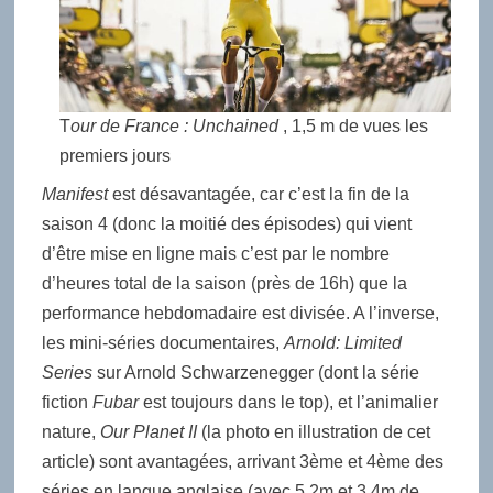
T
our de France : Unchained
, 1,5 m de vues les
premiers jours
Manifest
est désavantagée, car c’est la fin de la
saison 4 (donc la moitié des épisodes) qui vient
d’être mise en ligne mais c’est par le nombre
d’heures total de la saison (près de 16h) que la
performance hebdomadaire est divisée. A l’inverse,
les mini-séries documentaires,
Arnold: Limited
Series
sur Arnold Schwarzenegger (dont la série
fiction
Fubar
est toujours dans le top), et l’animalier
nature,
Our Planet II
(la photo en illustration de cet
article) sont avantagées, arrivant 3ème et 4ème des
séries en langue anglaise (avec 5,2m et 3,4m de