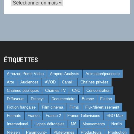
Archives
ÉTIQUETTES
Amazon Prime Video
Ampere Analysis
Animation/jeunesse
Arte
Audiences
AVOD
Canal+
Chaînes privées
Chaînes publiques
Chaînes TV
CNC
Concentration
Diffuseurs
Disney+
Documentaire
Europe
Fiction
Fiction française
Film cinéma
Films
Flux/divertissement
Formats
France
France 2
France Télévisions
HBO Max
International
Lignes éditoriales
M6
Mouvements
Netflix
Nielsen
Paramount+
Plateformes
Producteurs
Production