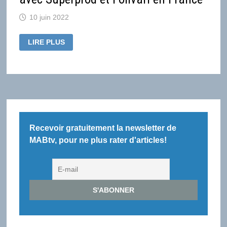
10 juin 2022
NETFLIX
LIRE PLUS
ANNONCE
DES
PROJETS
D’ANIMATION
EN
EUROPE
DONT
DEUX
AVEC
SUPERPROD
ET
FOLIVARI
Recevoir gratuitement la newsletter de
EN
FRANCE
MABtv, pour ne plus rater d'articles!