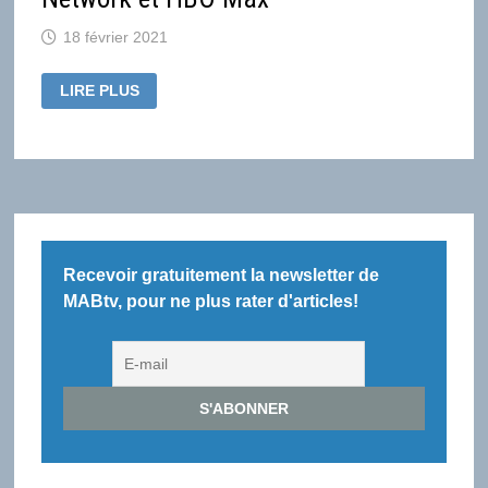
18 février 2021
WARNERMEDIA
LIRE PLUS
LÈVE
LE
VOILE
SUR
SES
AMBITIONS
EN
JEUNESSE,
AVEC
CARTOON
NETWORK
ET
Recevoir gratuitement la newsletter de
HBO
MAX
MABtv, pour ne plus rater d'articles!