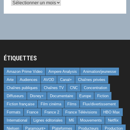
Archives
ÉTIQUETTES
Amazon Prime Video
Ampere Analysis
Animation/jeunesse
Arte
Audiences
AVOD
Canal+
Chaînes privées
Chaînes publiques
Chaînes TV
CNC
Concentration
Diffuseurs
Disney+
Documentaire
Europe
Fiction
Fiction française
Film cinéma
Films
Flux/divertissement
Formats
France
France 2
France Télévisions
HBO Max
International
Lignes éditoriales
M6
Mouvements
Netflix
Nielsen
Paramount+
Plateformes
Producteurs
Production