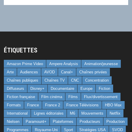
ÉTIQUETTES
Amazon Prime Video
Ampere Analysis
Animation/jeunesse
Arte
Audiences
AVOD
Canal+
Chaînes privées
Chaînes publiques
Chaînes TV
CNC
Concentration
Diffuseurs
Disney+
Documentaire
Europe
Fiction
Fiction française
Film cinéma
Films
Flux/divertissement
Formats
France
France 2
France Télévisions
HBO Max
International
Lignes éditoriales
M6
Mouvements
Netflix
Nielsen
Paramount+
Plateformes
Producteurs
Production
Programmes
Royaume-Uni
Sport
Stratégies USA
SVOD