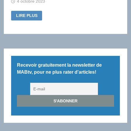
4 octobre 2023
QUELQUES
LIRE PLUS
INDICATEURS
SUR
LA
FICTION
EN
EUROPE
Recevoir gratuitement la newsletter de
MABtv, pour ne plus rater d'articles!