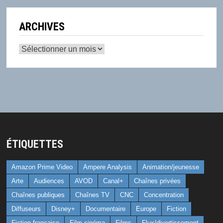
ARCHIVES
Archives
ÉTIQUETTES
Amazon Prime Video
Ampere Analysis
Animation/jeunesse
Arte
Audiences
AVOD
Canal+
Chaînes privées
Chaînes publiques
Chaînes TV
CNC
Concentration
Diffuseurs
Disney+
Documentaire
Europe
Fiction
Fiction française
Film cinéma
Films
Flux/divertissement