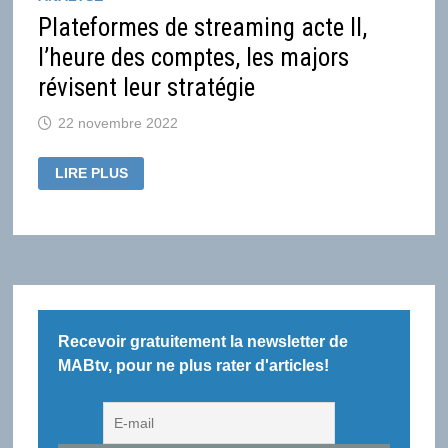
Plateformes de streaming acte II,
l’heure des comptes, les majors
révisent leur stratégie
22 novembre 2022
PLATEFORMES
LIRE PLUS
DE
STREAMING
ACTE
II,
L’HEURE
DES
COMPTES,
LES
MAJORS
RÉVISENT
LEUR
STRATÉGIE
Recevoir gratuitement la newsletter de
MABtv, pour ne plus rater d'articles!