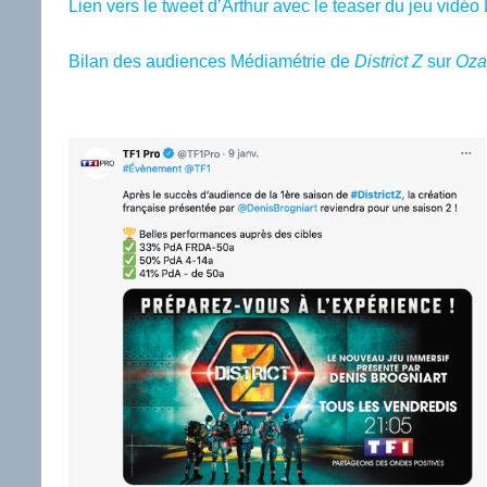
Lien vers le tweet d’Arthur avec le teaser du jeu vidéo D
Bilan des audiences Médiamétrie de
District Z
sur
Oza