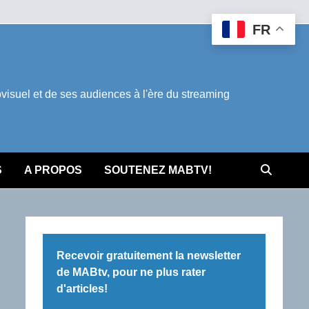
FR
suel et de ses audiences à l'ère du streaming
S
A PROPOS
SOUTENEZ MABTV!
Recevoir gratuitement la newsletter
de MABtv, pour ne plus rater
d'articles!