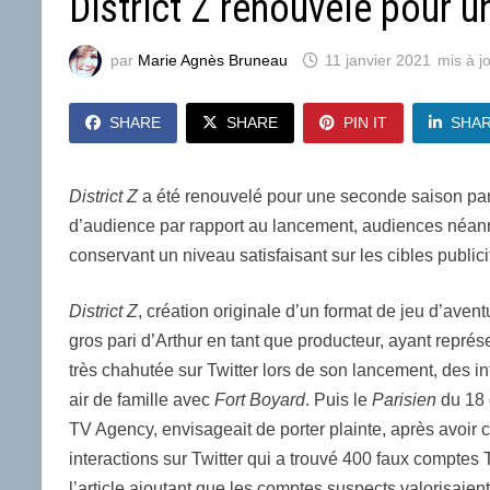
District Z renouvelé pour 
par
Marie Agnès Bruneau
11 janvier 2021
SHARE
SHARE
PIN IT
SHA
District Z
a été renouvelé pour une seconde saison par 
d’audience par rapport au lancement, audiences néanm
conservant un niveau satisfaisant sur les cibles publici
District Z
, création originale d’un format de jeu d’aven
gros pari d’Arthur en tant que producteur, ayant représ
très chahutée sur Twitter lors de son lancement, des i
air de famille avec
Fort Boyard
. Puis le
Parisien
du 18 
TV Agency, envisageait de porter plainte, après avoi
interactions sur Twitter qui a trouvé 400 faux compte
l’article ajoutant que les comptes suspects valorisaie