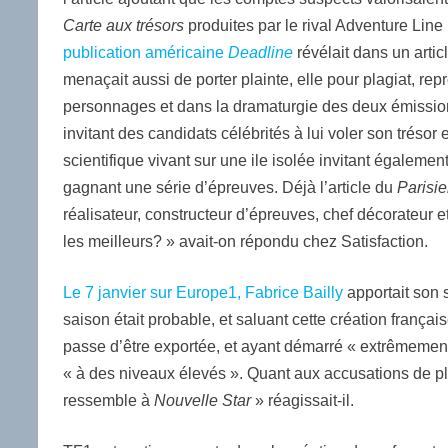
Carte aux trésors
produites par le rival Adventure Line
publication américaine
Deadline
révélait dans un artic
menaçait aussi de porter plainte, elle pour plagiat, r
personnages et dans la dramaturgie des deux émissions
invitant des candidats célébrités à lui voler son trésor
scientifique vivant sur une ile isolée invitant égalemen
gagnant une série d’épreuves. Déjà l’article du
Parisi
réalisateur, constructeur d’épreuves, chef décorateur e
les meilleurs? » avait-on répondu chez Satisfaction.
Le 7 janvier sur Europe1, Fabrice Bailly
apportait son 
saison était probable, et saluant cette création fran
passe d’être exportée, et ayant démarré « extrêmement h
« à des niveaux élevés ». Quant aux accusations de pl
ressemble à
Nouvelle Star
» réagissait-il.