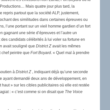
 Productions… Mais quatre jour plus tard, la
le repris partout que la société ALP, justement,
eprochant des similitudes dans certaines épreuves ou
, l’une portant sur un vieil homme gardien d’un fort
 en gagnant une série d’épreuves et l’autre un
t des candidats célébrités à lui voler sa fortune en
en
avait souligné que
District Z
avait les mêmes
t chef peintre que
Fort Boyard
. « Quel mal à prendre
soutien à
District Z
, indiquant déjà qu’une seconde
çaise ayant demandé deux ans de développement, en
aut » sur les cibles publicitaires où elle est restée
agiat : « c’est comme si on disait que
The Voice