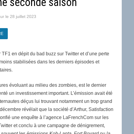
une seconde saison
28 juillet 2023
RE
TF1 en dépit du bad buzz sur Twitter et d’une perte
oins stabilisées dans les derniers épisodes et
taires.
tures évoluant au milieu des zombies, est le dernier
enté un investissement important. L’émission avait été
nternautes déçus lui trouvant notamment un trop grand
décembre révélait que la société d’Arthur, Satisfaction
r confié une enquête à l’agence LaFrenchCom sur les
s Twitter et conclu à une campagne de dénigrement,
nt souvent les émissions
Koh-Lanta
,
Fort Boyard
ou
la