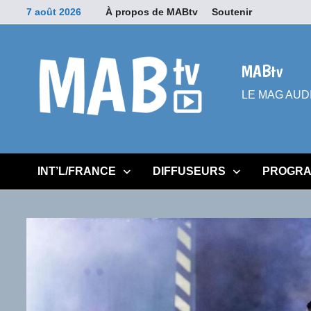
Passer
7 août 2026
À propos de MABtv
Soutenir
au
contenu
MABtv
LE MAG AUDIOV
INT’L/FRANCE
DIFFUSEURS
PROGRA