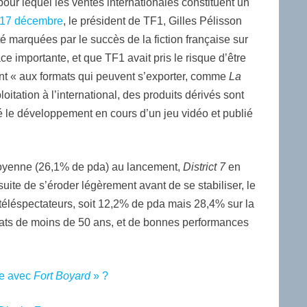
pour lequel les ventes internationales constituent un
17 décembre
, le président de TF1, Gilles Pélisson
é marquées par le succès de la fiction française sur
e importante, et que TF1 avait pris le risque d’être
ant « aux formats qui peuvent s’exporter, comme
La
loitation à l’international, des produits dérivés sont
é le développement en cours d’un jeu vidéo et publié
 moyenne (26,1% de pda) au lancement,
District 7
en
uite de s’éroder légèrement avant de se stabiliser, le
 téléspectateurs, soit 12,2% de pda mais 28,4% sur la
hats de moins de 50 ans, et de bonnes performances
e avec
Fort Boyard
» ?