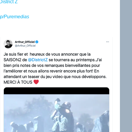
istrict Z
p/Puremedias