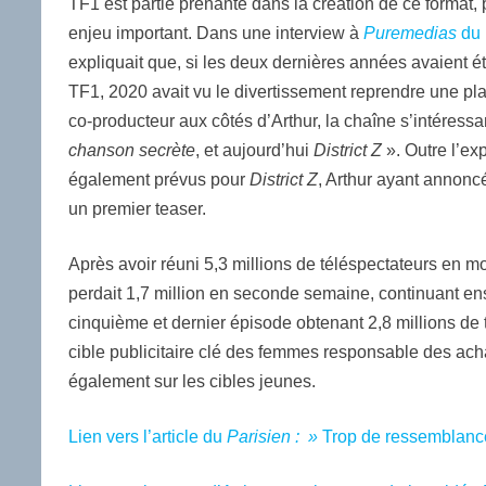
TF1 est partie prenante dans la création de ce format, 
enjeu important. Dans une interview à
Puremedias
du 
expliquait que, si les deux dernières années avaient ét
TF1, 2020 avait vu le divertissement reprendre une plac
co-producteur aux côtés d’Arthur, la chaîne s’intéress
chanson secrète
, et aujourd’hui
District Z
». Outre l’exp
également prévus pour
District Z
, Arthur ayant annonc
un premier teaser.
Après avoir réuni 5,3 millions de téléspectateurs en
perdait 1,7 million en seconde semaine, continuant ens
cinquième et dernier épisode obtenant 2,8 millions de
cible publicitaire clé des femmes responsable des ac
également sur les cibles jeunes.
Lien vers l’article du
Parisien : »
Trop de ressemblanc