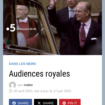
DANS LES NEWS
Audiences royales
par
mabtv
20 avril 2021
17 juin 2021
SHARE
SHARE
PIN IT