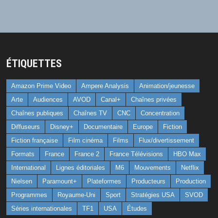
ÉTIQUETTES
Amazon Prime Video
Ampere Analysis
Animation/jeunesse
Arte
Audiences
AVOD
Canal+
Chaînes privées
Chaînes publiques
Chaînes TV
CNC
Concentration
Diffuseurs
Disney+
Documentaire
Europe
Fiction
Fiction française
Film cinéma
Films
Flux/divertissement
Formats
France
France 2
France Télévisions
HBO Max
International
Lignes éditoriales
M6
Mouvements
Netflix
Nielsen
Paramount+
Plateformes
Producteurs
Production
Programmes
Royaume-Uni
Sport
Stratégies USA
SVOD
Séries internationales
TF1
USA
Études