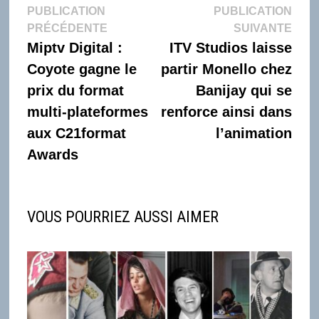
Navigation
PUBLICATION
PUBLICATION
Publication
Publi
PRÉCÉDENTE
SUIVANTE
de
précédente :
suiva
Miptv Digital :
ITV Studios laisse
l’article
Coyote gagne le
partir Monello chez
prix du format
Banijay qui se
multi-plateformes
renforce ainsi dans
aux C21format
l’animation
Awards
VOUS POURRIEZ AUSSI AIMER