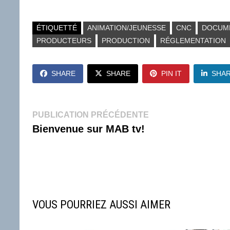
ÉTIQUETTÉ
ANIMATION/JEUNESSE
CNC
DOCUM
PRODUCTEURS
PRODUCTION
RÉGLEMENTATION
SHARE
SHARE
PIN IT
SHA
Navigation
Publication
PUBLICATION PRÉCÉDENTE
précédente :
Bienvenue sur MAB tv!
de
l’article
VOUS POURRIEZ AUSSI AIMER