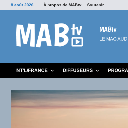
Passer
8 août 2026
À propos de MABtv
Soutenir
au
contenu
MABtv
LE MAG AUDIOV
INT’L/FRANCE
DIFFUSEURS
PROGRA