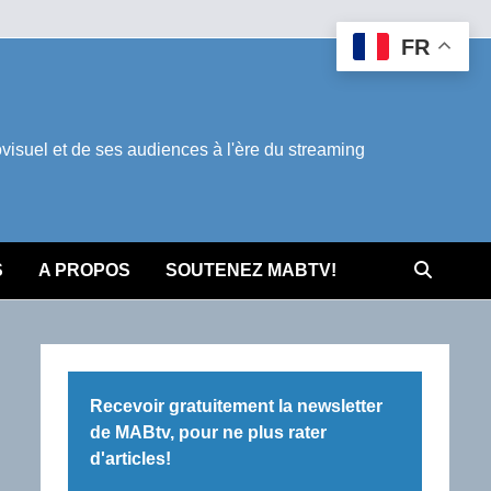
FR
suel et de ses audiences à l'ère du streaming
S
A PROPOS
SOUTENEZ MABTV!
Recevoir gratuitement la newsletter
de MABtv, pour ne plus rater
d'articles!