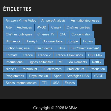
ÉTIQUETTES
Amazon Prime Video
Ampere Analysis
Animation/jeunesse
Arte
Audiences
AVOD
Canal+
Chaînes privées
Chaînes publiques
Chaînes TV
CNC
Concentration
Diffuseurs
Disney+
Documentaire
Europe
Fiction
Fiction française
Film cinéma
Films
Flux/divertissement
Formats
France
France 2
France Télévisions
HBO Max
International
Lignes éditoriales
M6
Mouvements
Netflix
Nielsen
Paramount+
Plateformes
Producteurs
Production
Programmes
Royaume-Uni
Sport
Stratégies USA
SVOD
Séries internationales
TF1
USA
Études
Copyright © 2026
MABtv
.