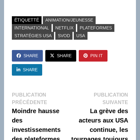
ÉTIQUETTÉ
ANIMATION/JEUNESSE
INTERNATIONAL
NETFLIX
PLATEFORMES
STRATÉGIES USA
SVOD
USA
SHARE
SHARE
PIN IT
SHARE
Navigation
PUBLICATION
PUBLICATION
Publication
Publi
PRÉCÉDENTE
SUIVANTE
de
précédente :
suiva
Moindre hausse
La grève des
l’article
des
acteurs aux USA
investissements
continue, les
des plateformes
tournages toujours