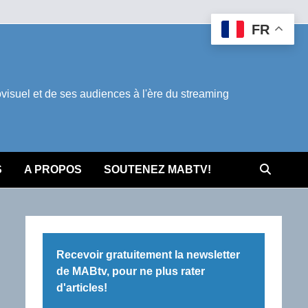
FR
suel et de ses audiences à l'ère du streaming
S
A PROPOS
SOUTENEZ MABTV!
Recevoir gratuitement la newsletter
de MABtv, pour ne plus rater
d'articles!