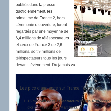
publiés dans la presse
quotidiennement, les
primetime de France 2, hors
cérémonie d’ouverture, furent
regardés par une moyenne de
6,4 millions de téléspectateurs
et ceux de France 3 de 2,6
millions, soit 9 millions de
téléspectateurs tous les jours
devant l’évènement. Du jamais vu.
Les pics d’audience sur France Télévisions :
e
15 millions de téléspectateurs
pour la 4
médaille
d’or du nageur Léon Marchand.