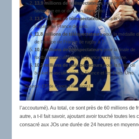
13,9 millions de téléspectateurs
pour le doublé
historique en or de Léon Marchand.
13,2 millions de téléspectateurs
pour la victoire d
l’équipe de France de judo.
11,8 millions de téléspectateurs
pour la médaille d
de l’équipe de France de rugby à 7.
10,7
millions de téléspectateurs
pour la finale de
football masculin entre la France et l’Espagne.
10,2 millions de téléspectateurs
pour la finale de
basket masculin entre la France et les Etats-Unis.
(Source : CP de France Télévisions)
l’accoutumé). Au total, ce sont près de 60 millions de
autre, a t-il fait savoir, ajoutant avoir touché toutes l
consacré aux JOs une durée de 24 heures en moyenn