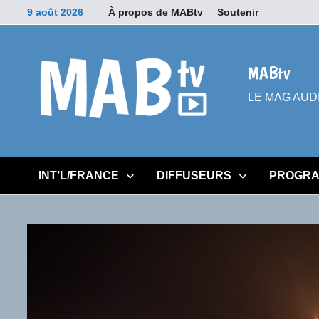
Passer
9 août 2026
À propos de MABtv
Soutenir
au
contenu
MABtv
LE MAG AUDIOV
INT’L/FRANCE
DIFFUSEURS
PROGRA