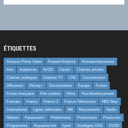
ÉTIQUETTES
Amazon Prime Video
Ampere Analysis
Animation/jeunesse
Arte
Audiences
AVOD
Canal+
Chaînes privées
Chaînes publiques
Chaînes TV
CNC
Concentration
Diffuseurs
Disney+
Documentaire
Europe
Fiction
Fiction française
Film cinéma
Films
Flux/divertissement
Formats
France
France 2
France Télévisions
HBO Max
International
Lignes éditoriales
M6
Mouvements
Netflix
Nielsen
Paramount+
Plateformes
Producteurs
Production
Programmes
Royaume-Uni
Sport
Stratégies USA
SVOD