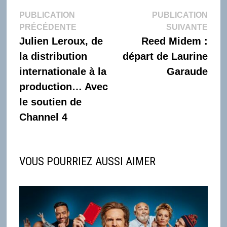
Navigation
PUBLICATION
PUBLICATION
Publication
Publi
PRÉCÉDENTE
SUIVANTE
de
précédente :
suiva
Julien Leroux, de
Reed Midem :
l’article
la distribution
départ de Laurine
internationale à la
Garaude
production… Avec
le soutien de
Channel 4
VOUS POURRIEZ AUSSI AIMER