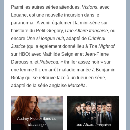
Parmi les autres séries attendues,
Visions
, avec
Louane, est une nouvelle incursion dans le
paranormal. A venir également la mini-série sur
l’histoire du Petit Gregory,
Une Affaire française
, ou
encore
Une si longue nuit
, adapté de
Criminal
Justice
(qui a également donné lieu à
The Night of
sur HBO) avec Mathilde Seignier et Jean-Pierre
Daroussin, et
Rebecca
, « thriller assez noir » sur
une femme flic en arrêt maladie mariée à Benjamin
Biolay qui se retrouve face à un tueur en série,
adapté de la série anglaise
Marcella
.
Audrey Fleurot dans
Le
Mensonge
Une Affaire française