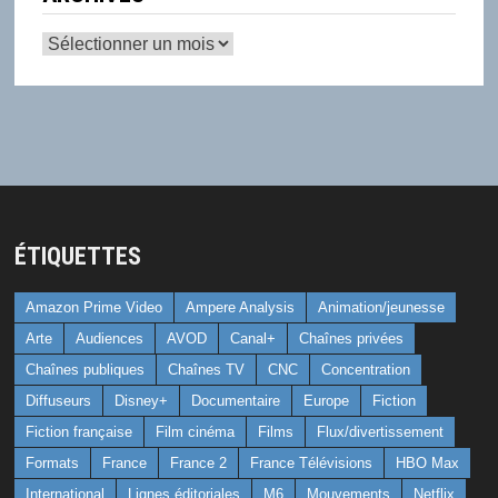
Archives
ÉTIQUETTES
Amazon Prime Video
Ampere Analysis
Animation/jeunesse
Arte
Audiences
AVOD
Canal+
Chaînes privées
Chaînes publiques
Chaînes TV
CNC
Concentration
Diffuseurs
Disney+
Documentaire
Europe
Fiction
Fiction française
Film cinéma
Films
Flux/divertissement
Formats
France
France 2
France Télévisions
HBO Max
International
Lignes éditoriales
M6
Mouvements
Netflix