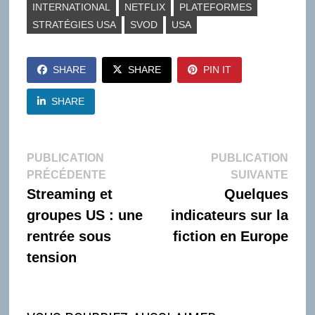
INTERNATIONAL
NETFLIX
PLATEFORMES
STRATÉGIES USA
SVOD
USA
SHARE
SHARE
PIN IT
SHARE
Navigation
PUBLICATION
PUBLICATION
Publication
Publi
PRÉCÉDENTE
SUIVANTE
de
précédente :
suiva
Streaming et
Quelques
l’article
groupes US : une
indicateurs sur la
rentrée sous
fiction en Europe
tension