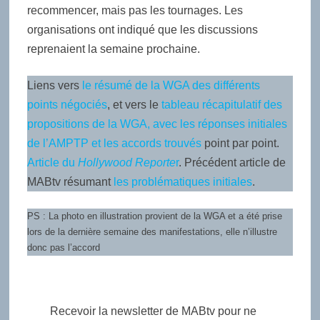
recommencer, mais pas les tournages. Les
organisations ont indiqué que les discussions
reprenaient la semaine prochaine.
Liens vers
le résumé de la WGA des différents
points négociés
, et vers le
tableau récapitulatif des
propositions de la WGA, avec les réponses initiales
de l’AMPTP et les accords trouvés
point par point.
Article du
Hollywood Reporte
r
. Précédent article de
MABtv résumant
les problématiques initiales
.
PS : La photo en illustration provient de la WGA et a été prise
lors de la dernière semaine des manifestations, elle n’illustre
donc pas l’accord
Recevoir la newsletter de MABtv pour ne