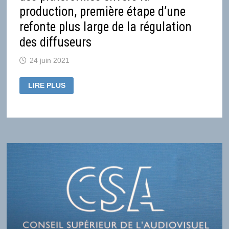
production, première étape d’une
refonte plus large de la régulation
des diffuseurs
24 juin 2021
PUBLICATION
LIRE PLUS
DU
DÉCRET
DES
OBLIGATIONS
DES
PLATEFORMES
ENVERS
LA
PRODUCTION,
PREMIÈRE
ÉTAPE
D’UNE
REFONTE
PLUS
LARGE
DE
LA
RÉGULATION
DES
DIFFUSEURS