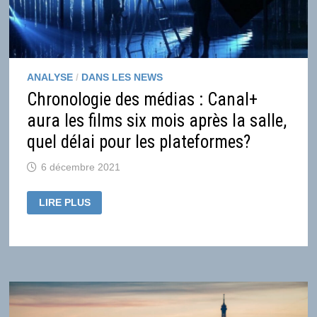
ANALYSE
/
DANS LES NEWS
Chronologie des médias : Canal+
aura les films six mois après la salle,
quel délai pour les plateformes?
6 décembre 2021
CHRONOLOGIE
LIRE PLUS
DES
MÉDIAS
:
CANAL+
AURA
LES
FILMS
SIX
MOIS
APRÈS
LA