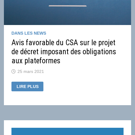
DANS LES NEWS
Avis favorable du CSA sur le projet
de décret imposant des obligations
aux plateformes
25 mars 2021
AVIS
LIRE PLUS
FAVORABLE
DU
CSA
SUR
LE
PROJET
DE
DÉCRET
IMPOSANT
DES
OBLIGATIONS