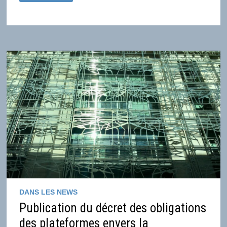
CRÉÉ
UN
FONDS SÉLECTIF,
PROVISOIRE
ET EXPÉRIMENTAL DE
5M€
SPÉCIAL
PLATEFORMES
POUR
LA
PRODUCTION
INDÉPENDANTE
DANS LES NEWS
Publication du décret des obligations
des plateformes envers la