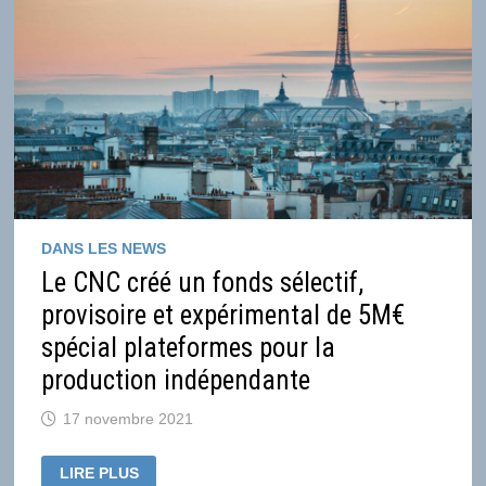
SALLE,
QUEL
DÉLAI
POUR
LES
PLATEFORMES?
DANS LES NEWS
Le CNC créé un fonds sélectif,
provisoire et expérimental de 5M€
spécial plateformes pour la
production indépendante
17 novembre 2021
LE
LIRE PLUS
CNC