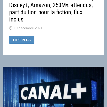
Disney+, Amazon, 250M€ attendus,
part du lion pour la fiction, flux
inclus
10 décembre 2021
PREMIÈRES
LIRE PLUS
CONVENTIONS
AVEC
NETFLIX,
DISNEY+,
AMAZON,
250M€
ATTENDUS,
PART
DU
LION
POUR
LA
FICTION,
FLUX
INCLUS