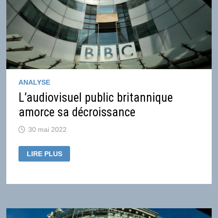
AU
DANEMARK
ANALYSE
L’audiovisuel public britannique
amorce sa décroissance
30 mai 2022
L’AUDIOVISUEL
LIRE PLUS
PUBLIC
BRITANNIQUE
AMORCE
SA
DÉCROISSANCE