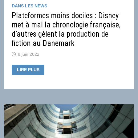
DANS LES NEWS
Plateformes moins dociles : Disney
met à mal la chronologie française,
d’autres gèlent la production de
fiction au Danemark
8 juin 2022
PLATEFORMES
LIRE PLUS
MOINS
DOCILES
:
DISNEY
MET
À
MAL
LA
CHRONOLOGIE
FRANÇAISE,
D’AUTRES
GÈLENT
LA
PRODUCTION
DE
FICTION