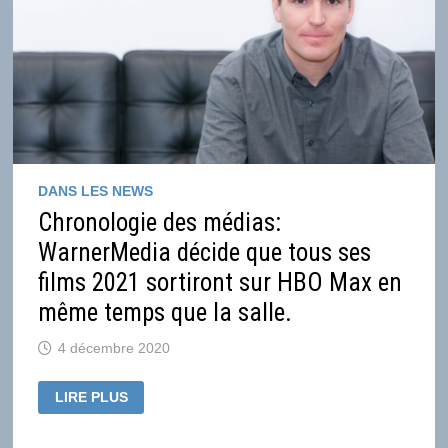
DANS LES NEWS
Chronologie des médias:
WarnerMedia décide que tous ses
films 2021 sortiront sur HBO Max en
même temps que la salle.
4 décembre 2020
CHRONOLOGIE
LIRE PLUS
DES
MÉDIAS:
WARNERMEDIA
DÉCIDE