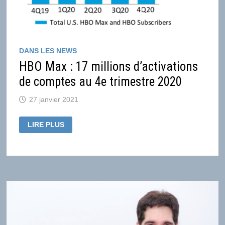
DANS LES NEWS
HBO Max : 17 millions d’activations
de comptes au 4e trimestre 2020
27 janvier 2021
HBO
LIRE PLUS
MAX
:
17
MILLIONS
D’ACTIVATIONS
DE
COMPTES
AU
4E
TRIMESTRE
2020