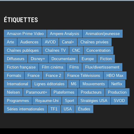
ÉTIQUETTES
Amazon Prime Video
Ampere Analysis
Animation/jeunesse
Arte
Audiences
AVOD
Canal+
Chaînes privées
Chaînes publiques
Chaînes TV
CNC
Concentration
Diffuseurs
Disney+
Documentaire
Europe
Fiction
Fiction française
Film cinéma
Films
Flux/divertissement
Formats
France
France 2
France Télévisions
HBO Max
International
Lignes éditoriales
M6
Mouvements
Netflix
Nielsen
Paramount+
Plateformes
Producteurs
Production
Programmes
Royaume-Uni
Sport
Stratégies USA
SVOD
Séries internationales
TF1
USA
Études