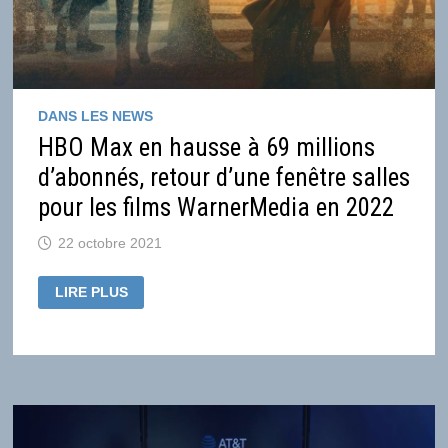
DANS LES NEWS
HBO Max en hausse à 69 millions
d’abonnés, retour d’une fenêtre salles
pour les films WarnerMedia en 2022
22 octobre 2021
HBO
LIRE PLUS
MAX
EN
HAUSSE
À
69
MILLIONS
D’ABONNÉS,
RETOUR
D’UNE
FENÊTRE
SALLES