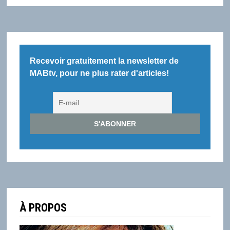
QUE
TOUS
SES
FILMS
2021
SORTIRONT
SUR
HBO
Recevoir gratuitement la newsletter de
MAX
EN
MABtv, pour ne plus rater d'articles!
MÊME
TEMPS
QUE
LA
SALLE.
À PROPOS