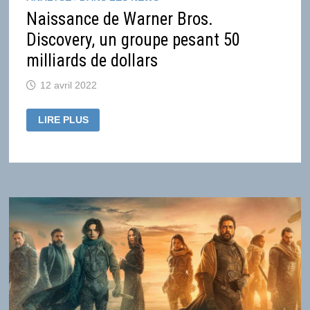
Naissance de Warner Bros.
Discovery, un groupe pesant 50
milliards de dollars
12 avril 2022
NAISSANCE
LIRE PLUS
DE
WARNER
BROS.
DISCOVERY,
UN
GROUPE
PESANT
50
MILLIARDS
DE
DOLLARS