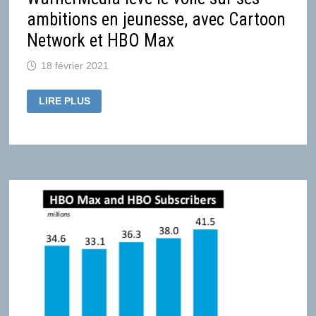
ambitions en jeunesse, avec Cartoon
Network et HBO Max
18 février 2021
WARNERMEDIA
LIRE PLUS
LÈVE
LE
VOILE
SUR
SES
AMBITIONS
EN
JEUNESSE,
AVEC
CARTOON
NETWORK
ET
HBO
MAX