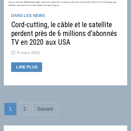
DANS LES NEWS
Cord-cutting, le câble et le satellite
perdent près de 6 millions d’abonnés
TV en 2020 aux USA
9 mars 2021
CORD-
LIRE PLUS
CUTTING,
LE
CÂBLE
ET
LE
SATELLITE
PERDENT
PRÈS
DE
Pagination
6
1
2
Suivant
MILLIONS
D’ABONNÉS
des
TV
EN
2020
publications
AUX