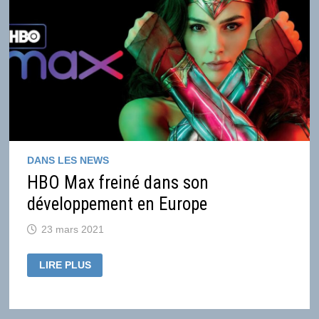
DANS LES NEWS
HBO Max freiné dans son
développement en Europe
23 mars 2021
HBO
LIRE PLUS
MAX
FREINÉ
DANS
SON
DÉVELOPPEMENT