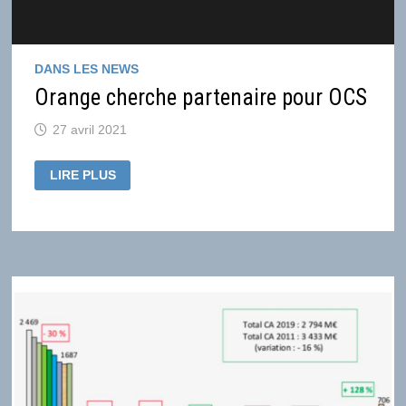
DANS LES NEWS
Orange cherche partenaire pour OCS
27 avril 2021
ORANGE
LIRE PLUS
CHERCHE
PARTENAIRE
POUR
OCS