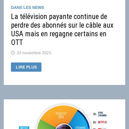
DANS LES NEWS
La télévision payante continue de
perdre des abonnés sur le câble aux
USA mais en regagne certains en
OTT
23 novembre 2021
LA
LIRE PLUS
TÉLÉVISION
PAYANTE
CONTINUE
DE
PERDRE
DES
ABONNÉS
SUR
LE
CÂBLE
AUX
USA
MAIS
EN
REGAGNE