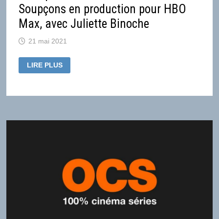
Soupçons en production pour HBO
Max, avec Juliette Binoche
21 mai 2021
L’ADAPTATION
LIRE PLUS
FICTION
DU
DOCUMENTAIRE
SOUPÇONS
EN
PRODUCTION
POUR
HBO
MAX,
AVEC
JULIETTE
BINOCHE