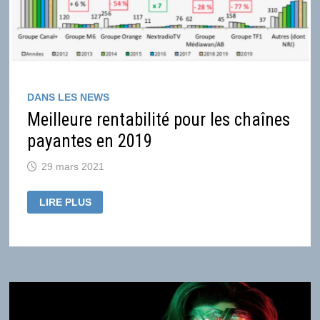
DANS LES NEWS
Meilleure rentabilité pour les chaînes
payantes en 2019
29 mars 2021
MEILLEURE
LIRE PLUS
RENTABILITÉ
POUR
LES
CHAÎNES
PAYANTES
EN
2019