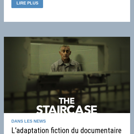
LA
LIRE PLUS
FICTION
FRANÇAISE
AU
TOP
DES
AUDIENCES
EN
2020,
REDIFFUSIONS
EN
FORTE
HAUSSE
DANS LES NEWS
L’adaptation fiction du documentaire