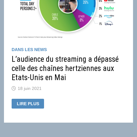
CERTAINS
EN
OTT
DANS LES NEWS
L’audience du streaming a dépassé
celle des chaînes hertziennes aux
Etats-Unis en Mai
18 juin 2021
L’AUDIENCE
LIRE PLUS
DU
STREAMING
A
DÉPASSÉ
CELLE
DES
CHAÎNES
HERTZIENNES