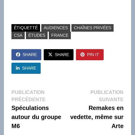
ÉTIQUETTÉ
AUDIENCES
CHAÎNES PRIVÉES
CSA
ÉTUDES
FRANCE
SHARE
SHARE
PIN IT
SHARE
Navigation
PUBLICATION
PUBLICATION
Publication
Publi
PRÉCÉDENTE
SUIVANTE
de
précédente :
suiva
Spéculations
Remakes en
l’article
autour du groupe
vedette, même sur
M6
Arte