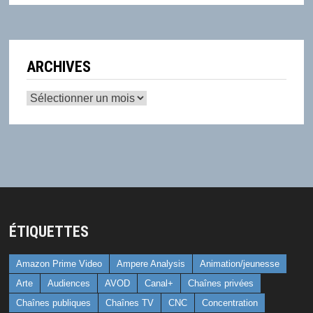
ARCHIVES
Archives
ÉTIQUETTES
Amazon Prime Video
Ampere Analysis
Animation/jeunesse
Arte
Audiences
AVOD
Canal+
Chaînes privées
Chaînes publiques
Chaînes TV
CNC
Concentration